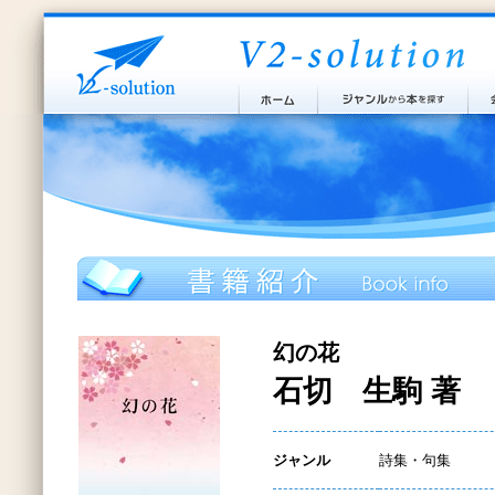
幻の花
石切 生駒 著
ジャンル
詩集・句集