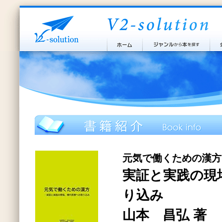
元気で働くための漢方
実証と実践の現
り込み
山本 昌弘 著