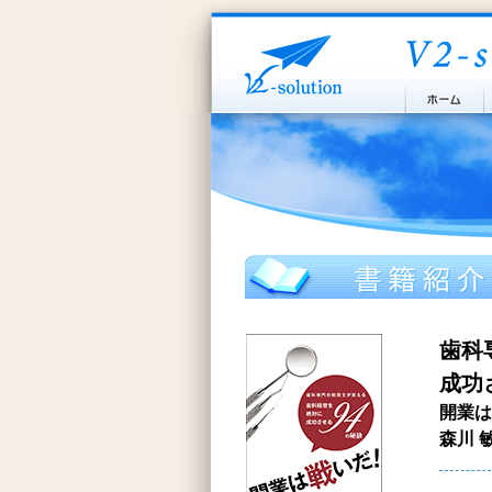
歯科
成功
開業は
森川 