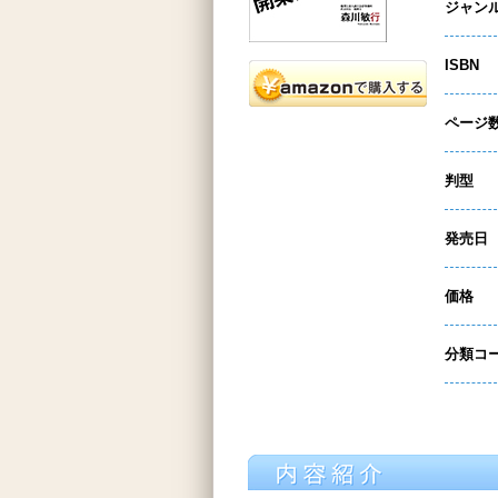
ジャン
ISBN
ページ
判型
発売日
価格
分類コ