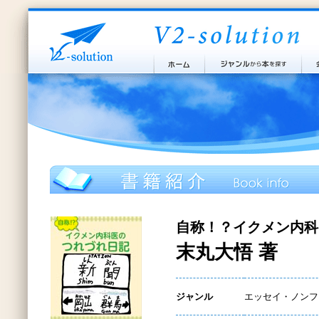
自称！？イクメン内科
末丸大悟 著
ジャンル
エッセイ・ノンフ