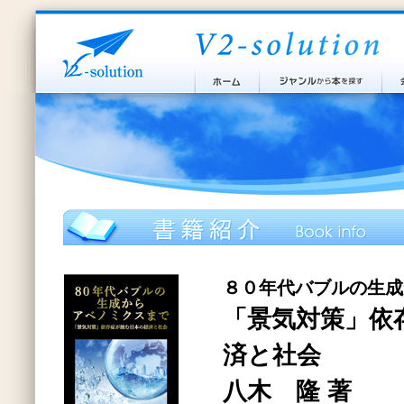
８０年代バブルの生成
「景気対策」依
済と社会
八木 隆 著