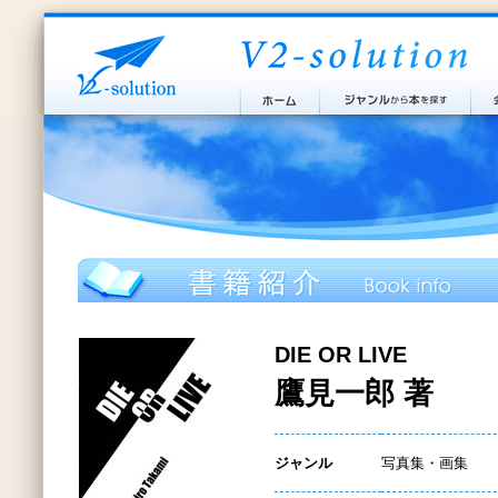
DIE OR LIVE
鷹見一郎 著
ジャンル
写真集・画集