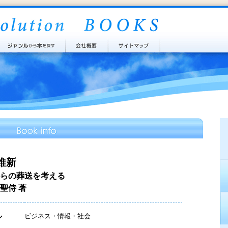
維新
らの葬送を考える
聖侍 著
ル
ビジネス・情報・社会