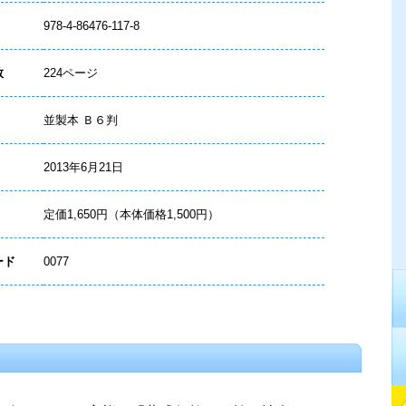
978-4-86476-117-8
数
224ページ
並製本 Ｂ６判
2013年6月21日
定価1,650円（本体価格1,500円）
ード
0077