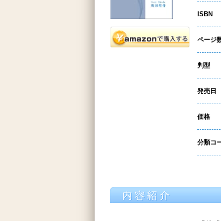
ISBN
ページ
判型
発売日
価格
分類コ