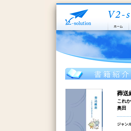
葬送
これか
奥田 
ジャン