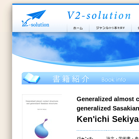
Generalized almost c
generalized Sasakian
Ken'ichi Sekiy
ジャンル
論文・学術書・参