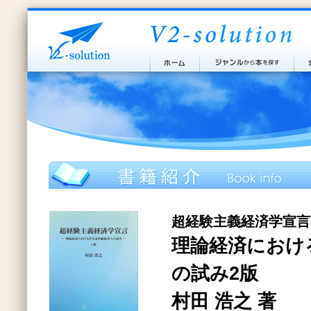
超経験主義経済学宣言
理論経済におけ
の試み2版
村田 浩之 著