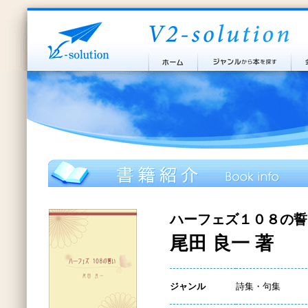
ハーフェズ１０８の誓
尾田 良一 著
ジャンル
詩集・句集