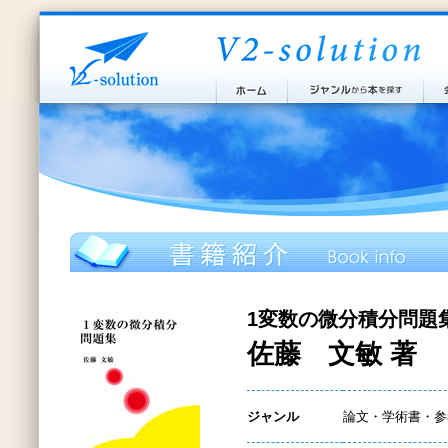
1変数の微分積分問題
佐藤 文敏 著
ジャンル
論文・学術書・参