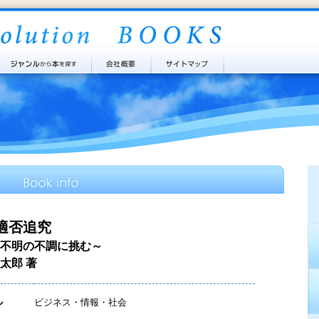
適否追究
不明の不調に挑む～
太郎 著
ル
ビジネス・情報・社会