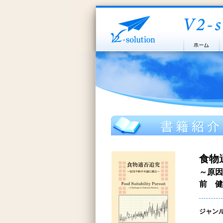
食物
～原因
前 健
ジャン