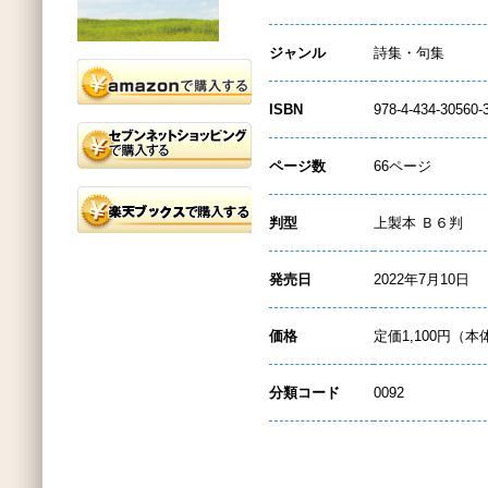
ジャンル
詩集・句集
ISBN
978-4-434-30560-
ページ数
66ページ
判型
上製本 Ｂ６判
発売日
2022年7月10日
価格
定価1,100円（本
分類コード
0092