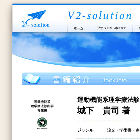
運動機能系理学療法診
城下 貴司 著
ジャンル
論文・学術書・参