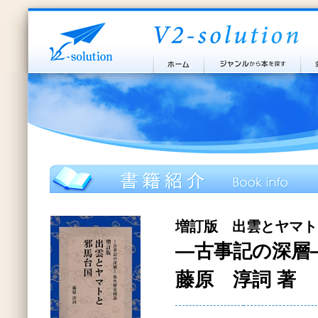
増訂版 出雲とヤマト
―古事記の深層
藤原 淳詞 著