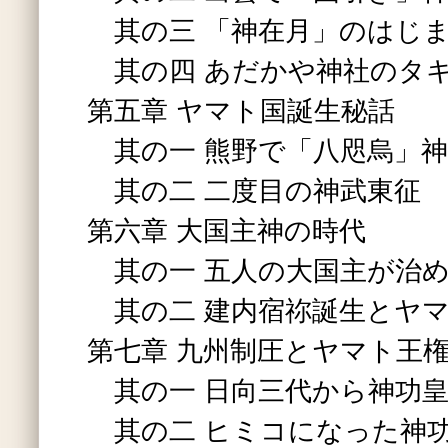
其の三 「神在月」のはじ
其の四 あだかや神社のタ
第五章 ヤマト国誕生秘話
其の一 熊野で「八咫烏」神
其の二 二度目の神武東征
第六章 大国主神の時代
其の一 五人の大国主が治め
其の二 建内宿祢誕生とヤ
第七章 九州制圧とヤマト王
其の一 日向三代から神功
其の二 ヒミコになった神