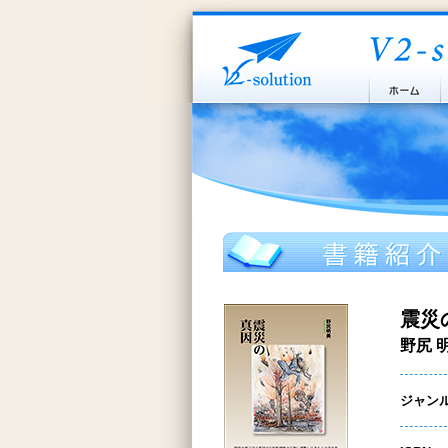
震災
野尻 
ジャン