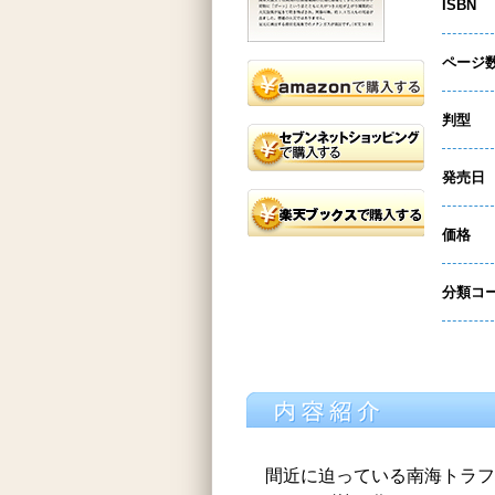
ISBN
ページ
判型
発売日
価格
分類コ
間近に迫っている南海トラフ