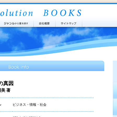
の真因
明美 著
ル
ビジネス・情報・社会