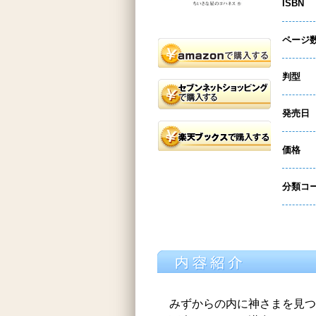
ISBN
ページ
判型
発売日
価格
分類コ
みずからの内に神さまを見つ