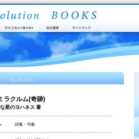
ミラクルム(奇跡)
な星のヨハネス 著
ル
詩集・句集