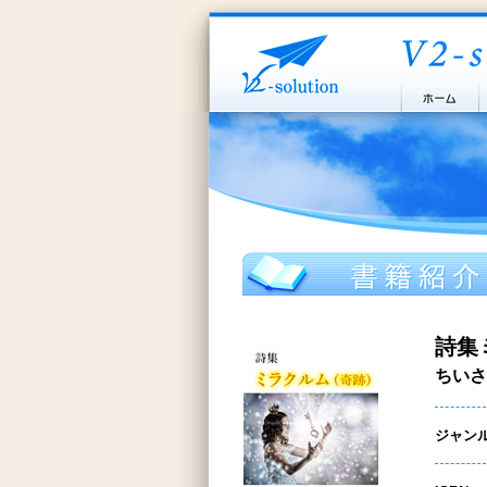
詩集
ちいさ
ジャン