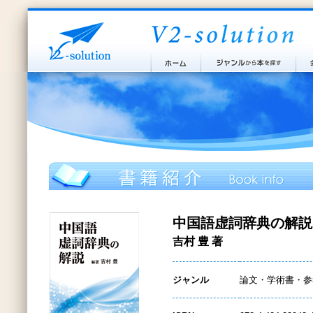
中国語虚詞辞典の解説
吉村 豊 著
ジャンル
論文・学術書・参