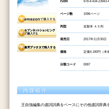
ISBN
978-4-434-23943-
ページ数
1096ページ
判型
並製本 Ａ５判
発売日
2017年11月30日
価格
定価4,180円（本
分類コード
0087
王自強編集の虚詞詞典をベースにその他虚詞辞典