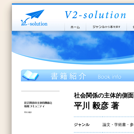
社会関係の主体的側面
平川 毅彦 著
ジャンル
論文・学術書・参