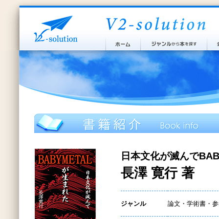
日本文化が滅んでBAB
長澤 寛行 著
ジャンル
論文・学術書・参