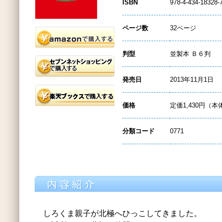
ISBN
978-4-434-18328-
ページ数
32ページ
判型
並製本 Ｂ６判
発売日
2013年11月1日
価格
定価1,430円（本
分類コード
0771
しろくま親子が北極へひっこしてきました。