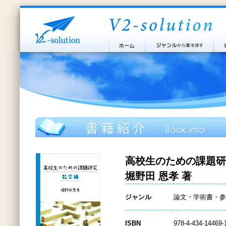
高校生のための課題研
堀野田 恩孝 著
ジャンル
論文・学術書・参
ISBN
978-4-434-14469-