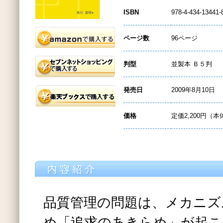
ISBN
978-4-434-13441-
ページ数
96ページ
判型
並製本 Ｂ５判
発売日
2009年8月10日
価格
定価2,200円（本
品質管理の問題は、メカニズ
め「追求のあきらめ」が起こ