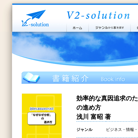
効率的な真因追求のた
の進め方
浅川 富昭 著
ジャンル
ビジネス・情報・