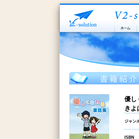
優し
きよ
ジャン
ISBN