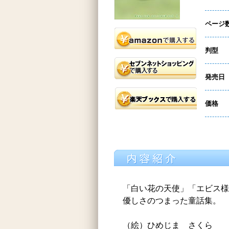
ページ
判型
発売日
価格
「白い花の天使」「エビス様
優しさのつまった童話集。
（絵）ひめじま さくら