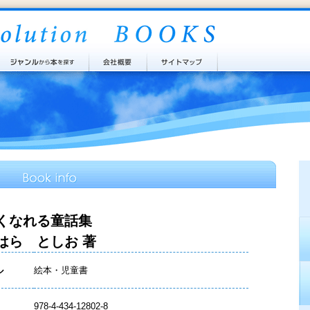
くなれる童話集
はら としお 著
ル
絵本・児童書
978-4-434-12802-8