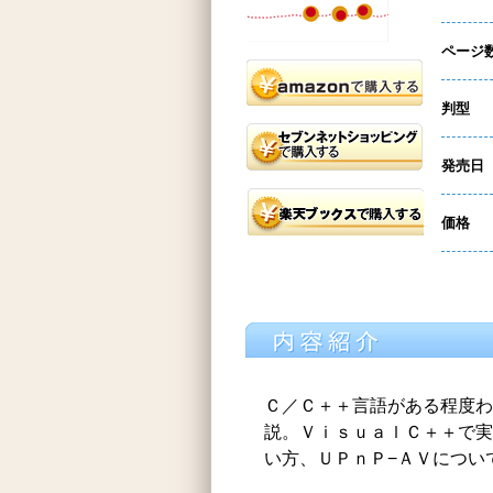
ページ
判型
発売日
価格
Ｃ／Ｃ＋＋言語がある程度わ
説。ＶｉｓｕａｌＣ＋＋で実
い方、ＵＰｎＰ−ＡＶについ