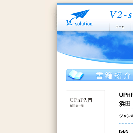
UPn
浜田
ジャン
ISBN