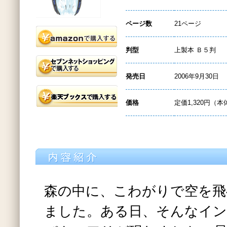
ページ数
21ページ
判型
上製本 Ｂ５判
発売日
2006年9月30日
価格
定価1,320円（本
森の中に、こわがりで空を飛
ました。ある日、そんなイ