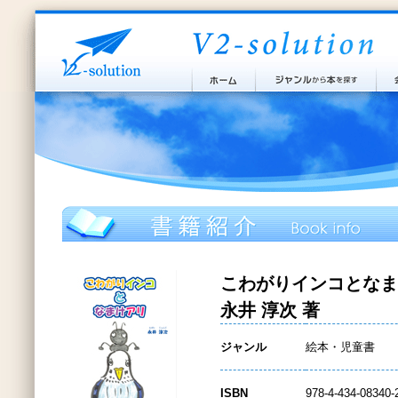
こわがりインコとなま
永井 淳次 著
ジャンル
絵本・児童書
ISBN
978-4-434-08340-