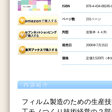
ISBN
978-4-434-08245-
ページ数
231ページ
判型
並製本 Ａ４判
発売日
2006年7月15日
価格
定価3,520円（本
フィルム製造のための生産技
工モノつくり技術経営の２部