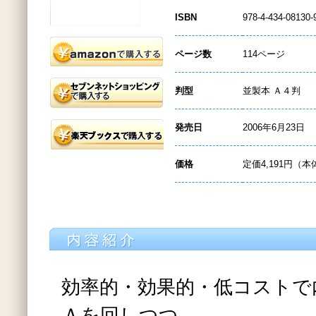
ISBN
978-4-434-08130-
ページ数
114ページ
判型
並製本 Ａ４判
発売日
2006年6月23日
価格
定価4,191円（本
効率的・効果的・低コストで
Ａを回しつつ、