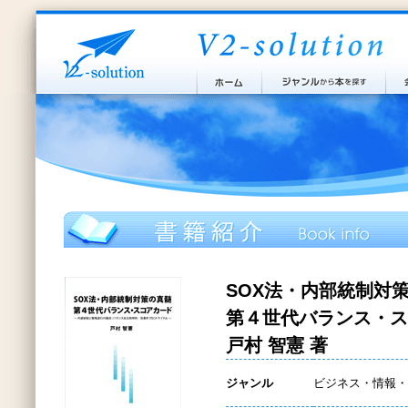
SOX法・内部統制対
第４世代バランス・ス
戸村 智憲 著
ジャンル
ビジネス・情報・