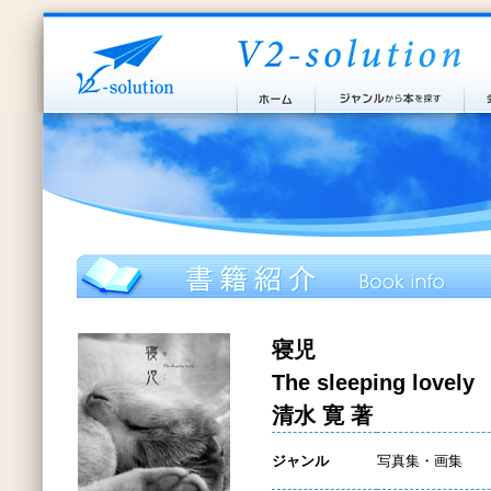
寝児
The sleeping lovely
清水 寛 著
ジャンル
写真集・画集