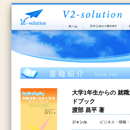
大学1年生からの 就
ドブック
渡部 昌平 著
ジャンル
ビジネス・情報・