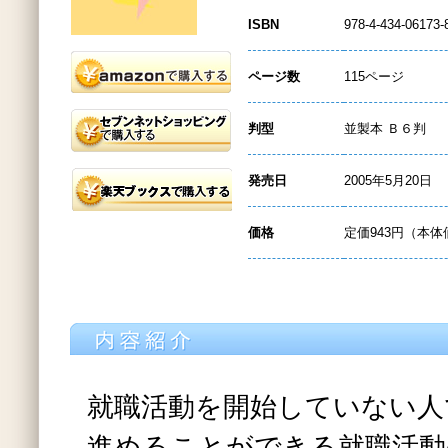
ISBN
978-4-434-06173-
ページ数
115ページ
判型
並製本 Ｂ６判
発売日
2005年5月20日
価格
定価943円（本体
就職活動を開始していない人
進めることができる就職活動