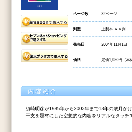
ページ数
32ページ
判型
上製本 Ａ４判
発売日
2004年11月1日
価格
定価1,980円（本
須崎明彦が1985年から2003年まで18年の歳月
干支を題材にした空想的な内容をリアルなタッチ