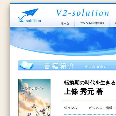
転換期の時代を生きる
上條 秀元 著
ジャンル
ビジネス・情報・