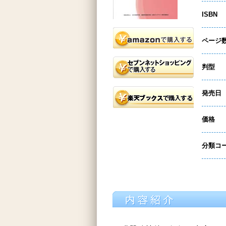
ISBN
ページ
判型
発売日
価格
分類コ