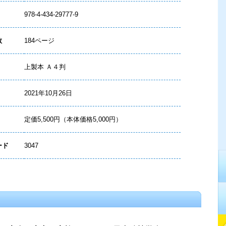
978-4-434-29777-9
数
184ページ
上製本 Ａ４判
2021年10月26日
定価5,500円（本体価格5,000円）
ード
3047