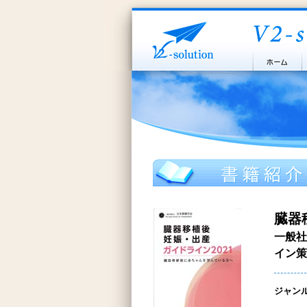
臓器
一般社
イン策
ジャン