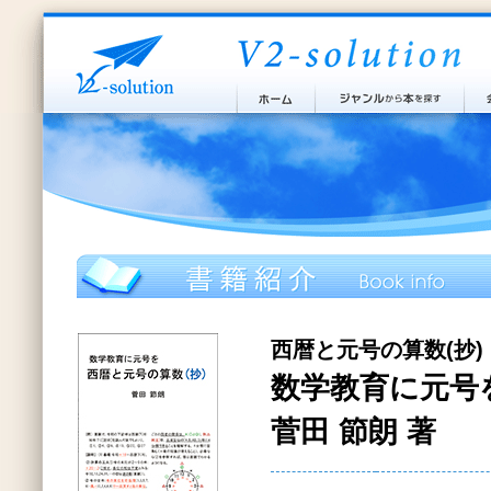
西暦と元号の算数(抄)
数学教育に元号
菅田 節朗 著