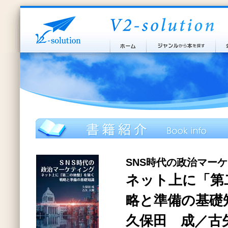
SNS時代の政治マー
ネット上に「第
略と準備の基礎
久保田 成／古